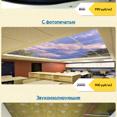
800
990 руб/м
2
С фотопечатью
2000
900 руб/м
2
Звукоизолирующие