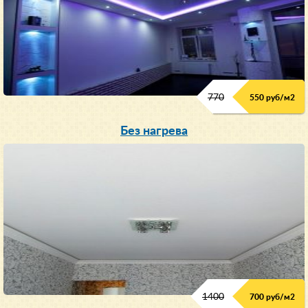
770
550 руб/м
2
Без нагрева
1400
700 руб/м2