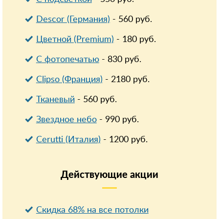
Descor (Германия)
-
560
руб.
Цветной (Premium)
-
180
руб.
С фотопечатью
-
830
руб.
Clipso (Франция)
-
2180
руб.
Тканевый
-
560
руб.
Звездное небо
-
990
руб.
Cerutti (Италия)
-
1200
руб.
Действующие
акции
Скидка 68% на все потолки