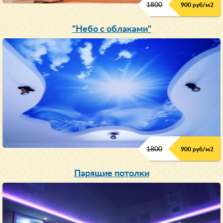
1800
900 руб/м
2
"Небо с облаками"
1800
900 руб/м
2
Парящие потолки