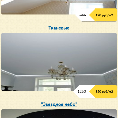
345
120 руб/м
2
Тканевые
1250
850 руб/м
2
"Звездное небо"