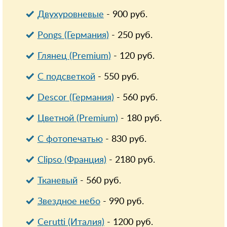
Двухуровневые
-
900
руб.
Pongs (Германия)
-
250
руб.
Глянец (Premium)
-
120
руб.
С подсветкой
-
550
руб.
Descor (Германия)
-
560
руб.
Цветной (Premium)
-
180
руб.
С фотопечатью
-
830
руб.
Clipso (Франция)
-
2180
руб.
Тканевый
-
560
руб.
Звездное небо
-
990
руб.
Cerutti (Италия)
-
1200
руб.