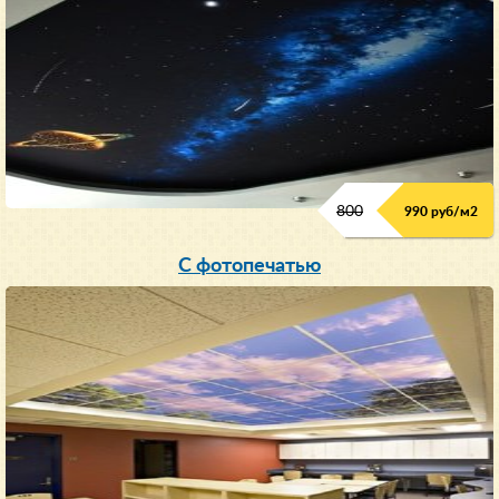
800
990 руб/м
2
С фотопечатью