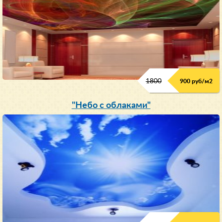
1800
900 руб/м
2
"Небо с облаками"