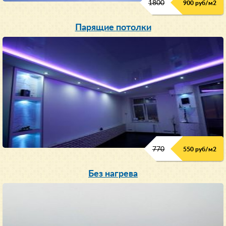
1800
900 руб/м
2
Парящие потолки
770
550 руб/м
2
Без нагрева