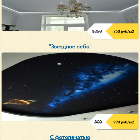
1250
850 руб/м
2
"Звездное небо"
800
990 руб/м
2
С фотопечатью