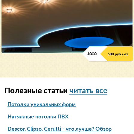
1000
500 руб./м2
Полезные статьи
читать все
Потолки уникальных форм
Натяжные потолки ПВХ
Descor, Clipso, Cerutti - что лучше? Обзор