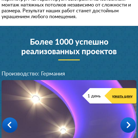
монтаж натяжных потолков независимо от сложности и
размера. Результат наших работ станет достойным
украшением любого помещения.
Более 1000 успешно
реализованных проектов
Производство: Германия
1 день
узнать цену
Производство: Германия
Производство: Германия
Производство: Германия
Производство: Германия
Производство: Германия
Производство: Германия
Производство: Германия
1 день
1 день
1 день
1 день
1 день
1 день
1 день
узнать цену
узнать цену
узнать цену
узнать цену
узнать цену
узнать цену
узнать цену