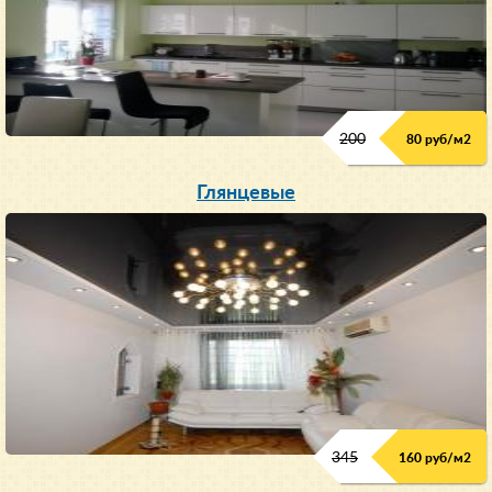
200
80 руб/м
2
Глянцевые
345
160 руб/м
2