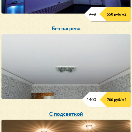
770
550 руб/м
2
Без нагрева
1400
700 руб/м2
С подсветкой