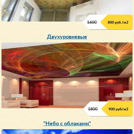
1600
800 руб./м2
Двухуровневые
1800
900 руб/м
2
"Небо с облаками"