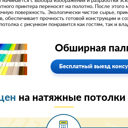
 начинается с выбора изображения и разработки эск
ого принтера переносят на полотно. После этого 
чную поверхность. Экологически чистое сырье, при
, обеспечивает прочность готовой конструкции и с
отолка с рисунком понравится как гостям, так и вл
Обширная пали
Бесплатный выезд консу
цен
на натяжные потолки