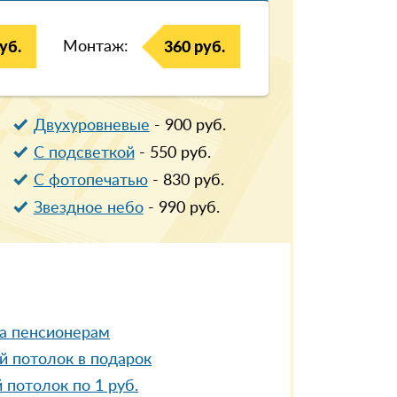
Монтаж:
уб.
360 руб.
Двухуровневые
-
900
руб.
С подсветкой
-
550
руб.
С фотопечатью
-
830
руб.
Звездное небо
-
990
руб.
а пенсионерам
й потолок в подарок
 потолок по 1 руб.