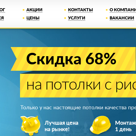
ОГ
АКЦИИ
КОНТАКТЫ
О КОМПАН
ЕЯ
ЦЕНЫ
УСЛУГИ
ВАКАНСИИ
Скидка 68%
на потолки с ри
Только у нас настоящие потолки качества п
Лучшая цена
Монта
на рынке!
1 день