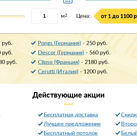
м
2
Цена:
от 1 до 1100 р
1
руб.
Pongs (Германия)
-
250
руб.
0
руб.
Descor (Германия)
-
560
руб.
80
руб.
Clipso (Франция)
-
2180
руб.
Cerutti (Италия)
-
1200
руб.
Действующие
акции
и
Бесплатная доставка
Cкидк
Лучшее предложение
Второ
Бесплатный потолок
Белый