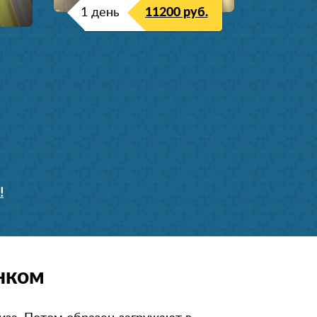
1 день
11200 руб.
!
нком