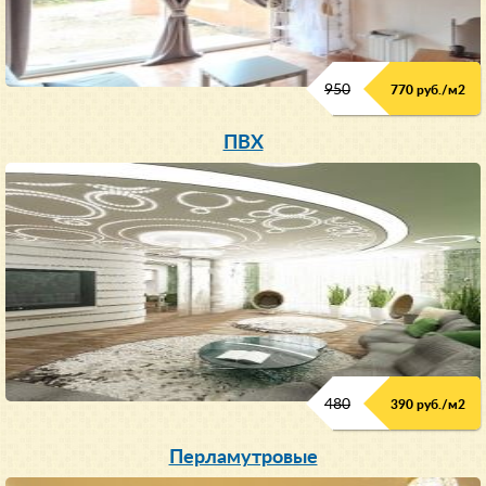
950
770 руб./м
2
ПВХ
480
390 руб./м
2
Перламутровые