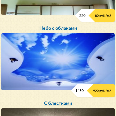
220
80 руб./м
2
Небо с облаками
1450
920 руб./м
2
C блестками