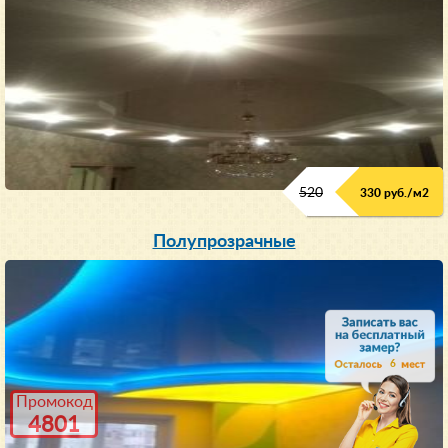
520
330 руб./м
2
Полупрозрачные
6
Промокод
4801