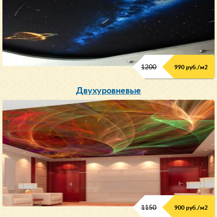
1200
990 руб./м
2
Двухуровневые
1150
900 руб./м
2