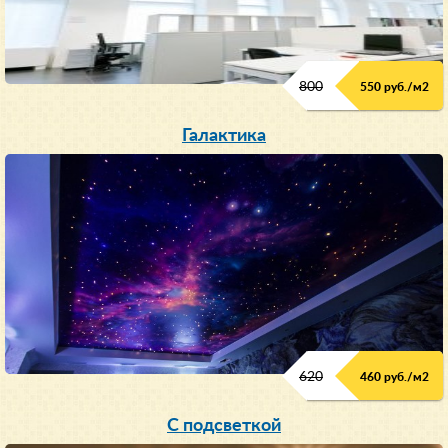
800
550 руб./м
2
Галактика
620
460 руб./м
2
С подсветкой