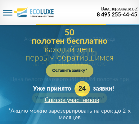
Вам перезвонить?
8 495 255-44-45
Акция действует
до 07 августа 2026 года
1 рубль
за PREMIUM потолок!
Цена белого матового PREMIUM полотна при
заказе от 20м
2
!
Успейте зарезервировать скидку!