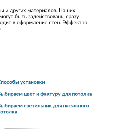
98531***92
ы и других материалов. На них
могут быть задействованы сразу
8 (964) 290-**-*3
еходит в оформление стен. Эффектно
8 (964) 764-**-*8
.
91615***12
+792628***88
849974***17
+7 (926) 940-**-*7
896399***00
Способы установки
849556***72
Выбираем цвет и фактуру для потолка
Выбираем светильник для натяжного
потолка