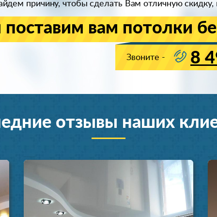
йдем причину, чтобы сделать Вам отличную скидку, 
 поставим вам потолки бе
8 4
Звоните -
едние отзывы наших кли
Установка натяжных потолков
Установка натяжных п