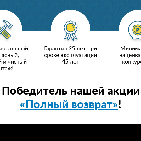
иональный,
Гарантия 25 лет при
Минима
пасный,
сроке эксплуатации
наценка
 и чистый
45 лет
конкур
нтаж!
Победитель нашей акции
«Полный возврат»
!