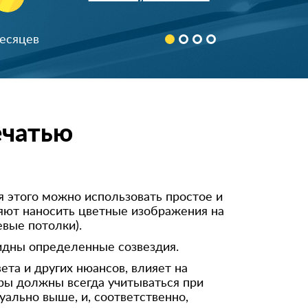
890366***24
8 (926) 64*-43-65
месяцев
+7 (920) 824-**-*4
8 (916) 740-**-*1
898522***68
90674***78
ечатью
Скрыть
892532***70
+7 (926) 586-**-*3
8 (962) 966-**-*7
я этого можно использовать простое и
яют наносить цветные изображения на
899984***13
вые потолки).
+791754***74
видны определенные созвездия.
+791628***10
ета и других нюансов, влияет на
ры должны всегда учитываться при
896851***98
ально выше, и, соответственно,
+796715***87